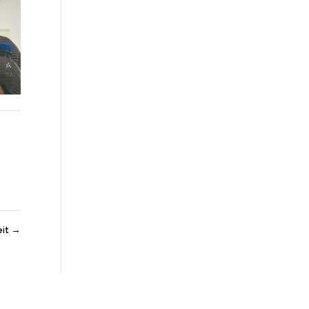
eit
→